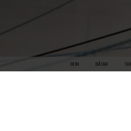
HEM
BÅTAR
TR