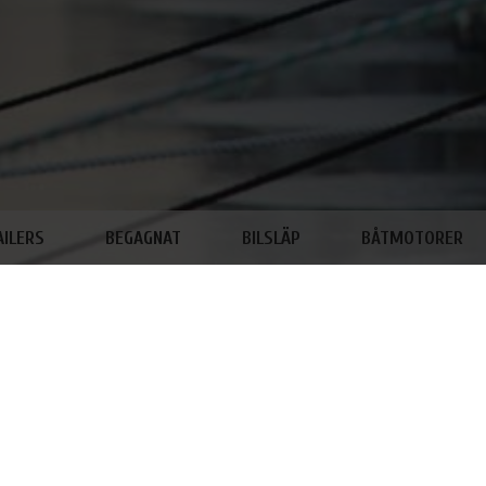
AILERS
BEGAGNAT
BILSLÄP
BÅTMOTORER
20220609_104315.JPGHR480SC-22 3